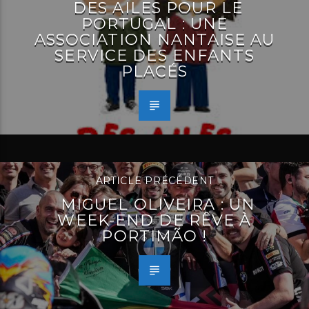
DES AILES POUR LE
PORTUGAL : UNE
ASSOCIATION NANTAISE AU
SERVICE DES ENFANTS
PLACÉS
ARTICLE PRÉCÉDENT
MIGUEL OLIVEIRA : UN
WEEK-END DE RÊVE À
PORTIMÃO !