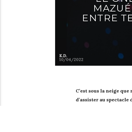
MAZUÉ 
ENTRE T
K.D.
10/04/2022
C’est sous la neige que 
d’assister au spectacle
de Paris. Spectacle et no
humoriste, conteur, sla
surprise et […]