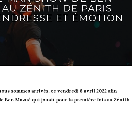
AU ZÉNITH DE PARIS
ENDRESSE ET ÉMOTION
nous sommes arrivés, ce vendredi 8 avril 2022 afin
 de Ben Mazué qui jouait pour la première fois au Zénith
n concert car, oh surprise, c’est un artiste à la fois
meur, chanteur et danseur que l’on découvre avec