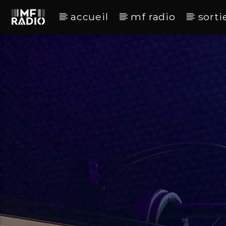
accueil
mf radio
sorti