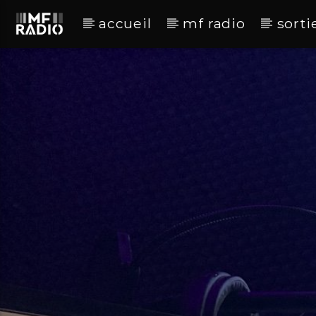
accueil
mf radio
sorti