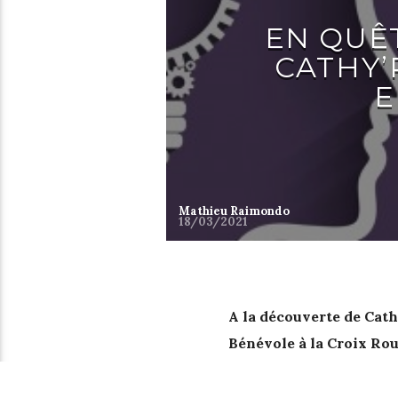
EN QUÊ
CATHY’
E
Mathieu Raimondo
18/03/2021
A la découverte de Cath
Bénévole à la Croix Rou
femme lumineuse qui nou
par l’aide à la personn