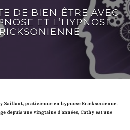
TE DE BIEN-ÊTRE AVEC
PNOSE ET L’HYPNOSE
RICKSONIENNE
y Saillant, praticienne en hypnose Ericksonienne.
ge depuis une vingtaine d’années, Cathy est une
s parle avec passion de sa vocation. Toujours attirée
e, l’hypnose thérapeutique Ericksonienne s’est